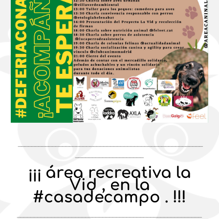
______________________________________________________
____________________
¡¡¡ área recreativa la
Vid , en la
#casadecampo . !!!
______________________________________________________