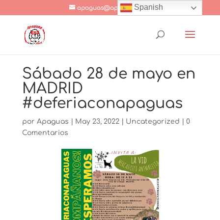
Spanish
apaguas@apaguas.com
Sábado 28 de mayo en
MADRID
#deferiaconapaguas
por
Apaguas
|
May 23, 2022
|
Uncategorized
|
0
Comentarios