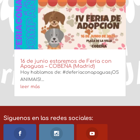
16 de junio estaremos de Feria con
Apaguas – COBEÑA (Madrid)
Hoy hablamos de: #deferiaconapaguas¡OS
ANIMAIS!...
leer más
Siguenos en las redes sociales: