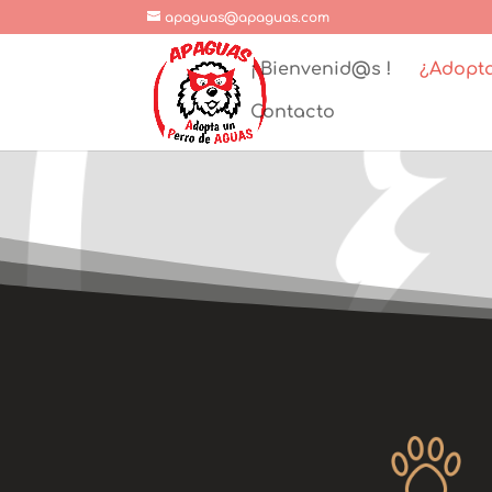
apaguas@apaguas.com
¡ Bienvenid@s !
¿Adopt
Contacto