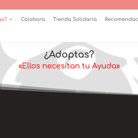
as?
Colabora
Tienda Solidaria
Recomendac
¿Adoptas?
«Ellos necesitan tu Ayuda»