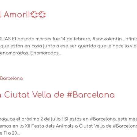
l Amor!!💞💞
UAS El pasado martes fue 14 de febrero, #sanvalentin . nfin
ue están en casa junto a ese ser querido que le hace la vi
 enamoradas. Enamoradas...
a Ciutat Vella de #Barcelona
guas el próximo 2 de julio!! Si estás en #Barcelona, este me
emos en la XII Festa dels Animals a Ciutat Vella de #Barcelona
1 a 20,...