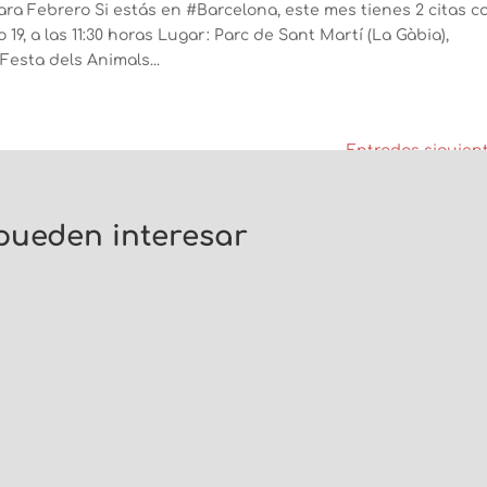
a Febrero Si estás en #Barcelona, este mes tienes 2 citas c
 a las 11:30 horas Lugar: Parc de Sant Martí (La Gàbia),
esta dels Animals...
Entradas siguient
 pueden interesar
uas. Si el...