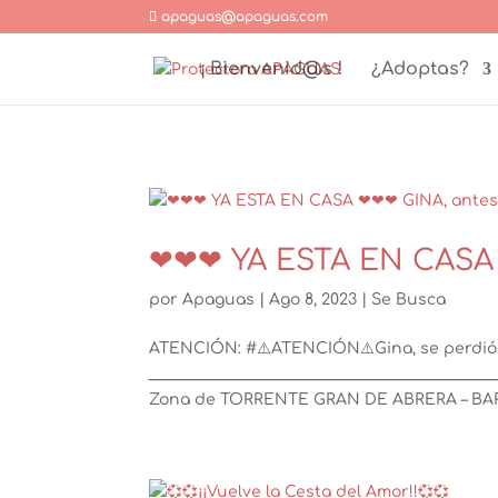
apaguas@apaguas.com
¡ Bienvenid@s !
¿Adoptas?
❤❤❤ YA ESTA EN CASA
por
Apaguas
|
Ago 8, 2023
|
Se Busca
ATENCIÓN: #⚠️ATENCIÓN⚠️Gina, se perdi
_____________________________________________
Zona de TORRENTE GRAN DE ABRERA – BA