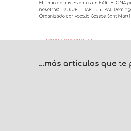
El Tema de hoy: Eventos en BARCELONA par
nosotras: KUKUR TIHAR FESTIVAL Domingo 19,
Organizado por Vocalia Gossos Sant Martí F
« Entradas más antiguas
…más artículos que te
Este mes de MAYO vamos #deferiaconapag