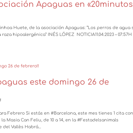
sociación Apaguas en «20minutos
inhoa Huete, de la asociación Apaguas: “Los perros de agua 
raza hipoalergénica” INÉS LÓPEZ NOTICIA11.04.2023 – 07:57H 
paguas este domingo 26 de
d
 Febrero Si estás en #Barcelona, este mes tienes 1 cita co
a Masia Can Feliu, de 10 a 14, en la #Festadelsanimals
del Vallès Habrá...