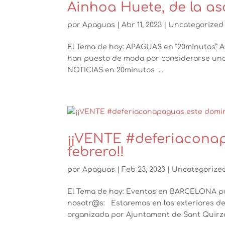
Ainhoa Huete, de la a
por
Apaguas
|
Abr 11, 2023
|
Uncategorized
El Tema de hoy: APAGUAS en “20minutos” A
han puesto de moda por considerarse una 
NOTICIAS en 20minutos ...
¡¡VENTE #deferiacona
febrero!!
por
Apaguas
|
Feb 23, 2023
|
Uncategorize
El Tema de hoy: Eventos en BARCELONA para
nosotr@s: Estaremos en los exteriores de l
organizada por Ajuntament de Sant Quirze 