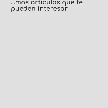
…más artículos que te
pueden interesar
¿Cuáles son Vuestros Lugares Favoritos?
Seguro...
¿Cuáles son Vuestros Lugares Favoritos?
Seguro...