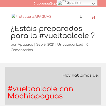
Spanish
apaguas@apaguas.com
¿Estáis preparados
para la #vueltaalcole ?
por
Apaguas
|
Sep 6, 2021
|
Uncategorized
|
0
Comentarios
Hoy hablamos de:
#vueltaalcole con
Mochiapaguas