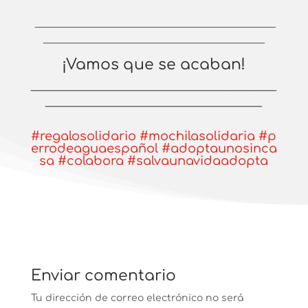
__________________________________________________
______________________________________________
¡Vamos que se acaban!
___________________________________________________
_____________________________________________
#regalosolidario #mochilasolidaria #p
errodeaguaespañol #adoptaunosinca
sa #colabora #salvaunavidaadopta
Enviar comentario
Tu dirección de correo electrónico no será