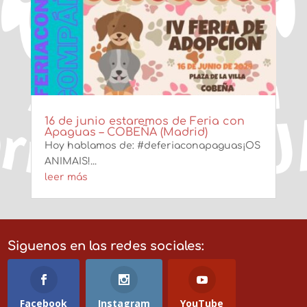
16 de junio estaremos de Feria con
Apaguas – COBEÑA (Madrid)
Hoy hablamos de: #deferiaconapaguas¡OS
ANIMAIS!...
leer más
Siguenos en las redes sociales:
Facebook
Instagram
YouTube