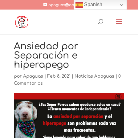
Spanish
apaguas@apaguas.com
Ansiedad por
Separación e
hiperapego
por
Apaguas
|
Feb 8, 2021
|
Noticias Apaguas
|
0
Comentarios