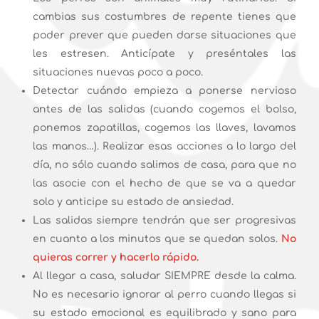
cambias sus costumbres de repente tienes que
poder prever que pueden darse situaciones que
les estresen. Anticípate y preséntales las
situaciones nuevas poco a poco.
Detectar cuándo empieza a ponerse nervioso
antes de las salidas (cuando cogemos el bolso,
ponemos zapatillas, cogemos las llaves, lavamos
las manos…). Realizar esas acciones a lo largo del
día, no sólo cuando salimos de casa, para que no
las asocie con el hecho de que se va a quedar
solo y anticipe su estado de ansiedad.
Las salidas siempre tendrán que ser progresivas
en cuanto a los minutos que se quedan solos.
No
quieras correr y hacerlo rápido.
Al llegar a casa, saludar SIEMPRE desde la calma.
No es necesario ignorar al perro cuando llegas si
su estado emocional es equilibrado y sano para