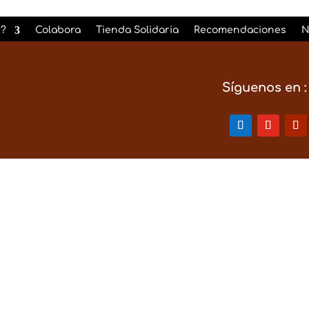
era:
es:
4,50€.
4,00€.
?
Colabora
Tienda Solidaria
Recomendaciones
N
Síguenos en :