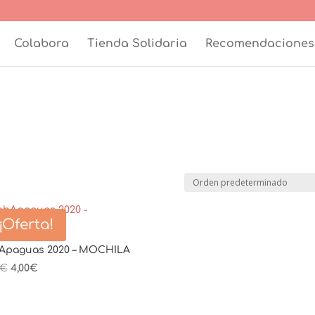
Colabora
Tienda Solidaria
Recomendaciones
¡Oferta!
Apaguas 2020 – MOCHILA
El
El
€
4,00
€
precio
precio
original
actual