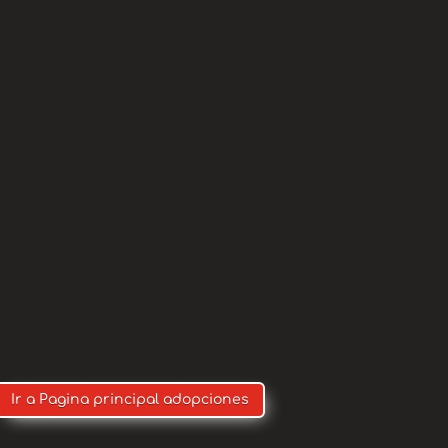
7 meses
dad:
Hembra
xo:
a APAGUAS, Yuriko. Es hembra y tiene
 lo puede seguir cuidando por motivos
amilia con experiencia en perros de
e es buena y cariñosa.
Ir a Pagina principal adopciones