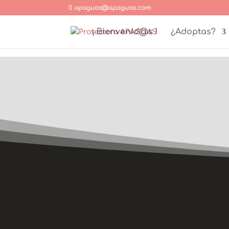
apaguas@apaguas.com
¡ Bienvenid@s !
¿Adoptas?