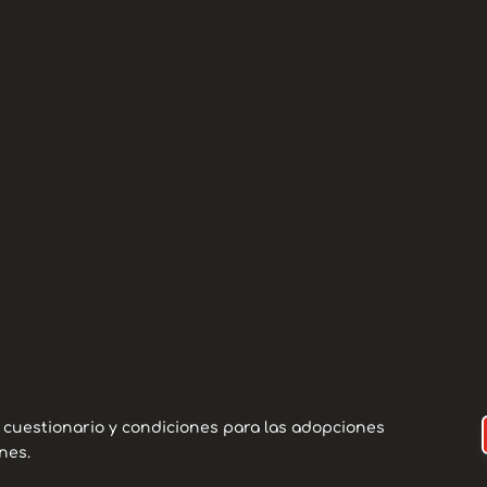
E
Se
Se nos une a la famili
7 meses. Su familia no
personales.
Yuriko necesita una f
agua. Una vez te conoc
l cuestionario y condiciones para las adopciones
nes.