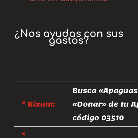
¿Nos ayudas con sus
gastos?
Busca «Apaguas»
* Bizum:
«Donar» de tu A
código 03510
*