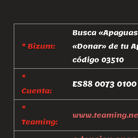
Busca «Apaguas»
* Bizum:
«Donar» de tu A
código 03510
*
ES88 0073 0100
Cuenta:
*
www.teaming.ne
Teaming: