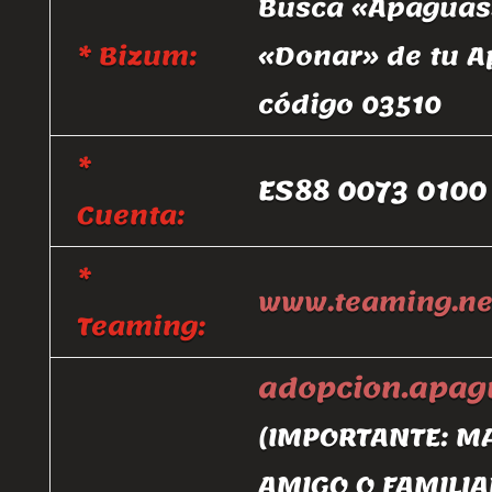
Busca «Apaguas»
* Bizum:
«Donar» de tu A
código 03510
*
ES88 0073 0100
Cuenta:
*
www.teaming.ne
Teaming:
adopcion.apa
(IMPORTANTE: M
AMIGO O FAMILIA