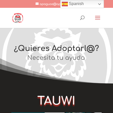
Spanish
apaguas@apaguas.com
¿Quieres Adoptarl@?
Necesita tu ayuda
TAUWI