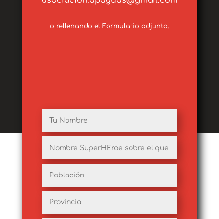
asociacion.apaguas@gmail.com
o rellenando el Formulario adjunto.