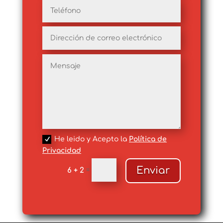
He leido y Acepto la
Política de
Privacidad
Enviar
6 + 2
=