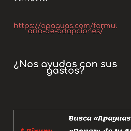
https://apaguas.com/formul
ario-de-adopciones/
¿Nos ayudas con sus
gastos?
Busca «Apaguas»