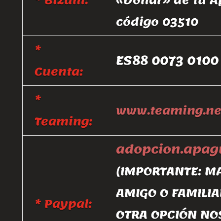
* Bizum:
«Donar» de tu A
código 03510
*
ES88 0073 0100
Cuenta:
*
www.teaming.ne
Teaming:
adopcion.apa
(IMPORTANTE: M
AMIGO O FAMILIA
* Paypal:
OTRA OPCIÓN NO