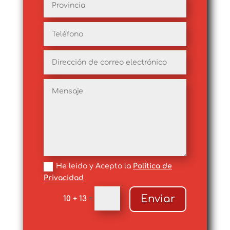
He leido y Acepto la
Política de
Privacidad
Enviar
10 + 13
=