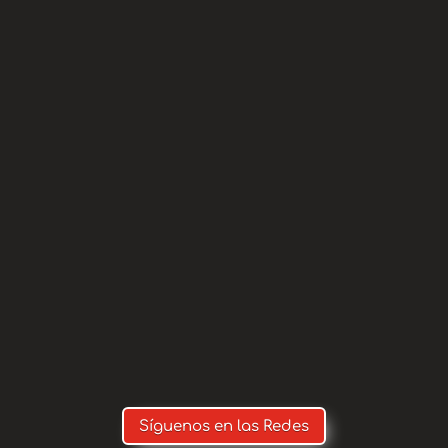
aming.net/apaguas
on.apaguas@gmail.com
(IMPORT
 FAMILIAR, SI MARCAS LA OTRA OP
N Y NO NOS LLEGA TODO EL DINER
Síguenos en las Redes