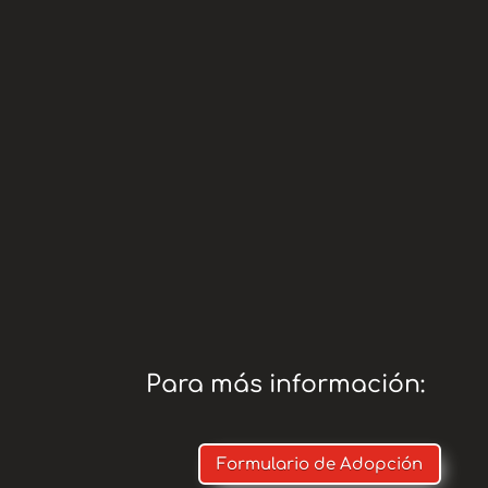
*
www.te
Teaming:
adopci
* Paypal:
AMIGO O
COMISIÓ
Para más información:
Formulario de Adopción