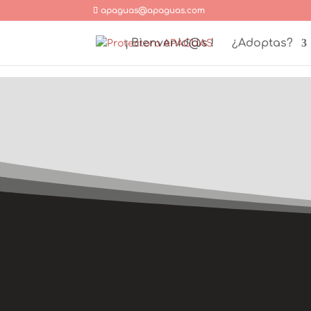
apaguas@apaguas.com
¡ Bienvenid@s !
¿Adoptas?