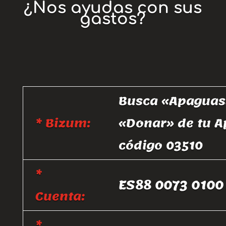
¿Nos ayudas con sus
gastos?
Busca «Apaguas»
* Bizum:
«Donar» de tu A
código 03510
*
ES88 0073 0100
Cuenta:
*