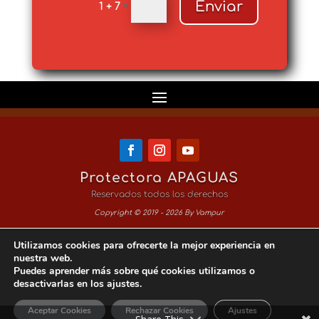
Enviar
1 + 7
=
Protectora APAGUAS
Reservados todos los derechos
Copyright © 2019 - 2026 By Vampur
Utilizamos cookies para ofrecerte la mejor experiencia en
Aviso Legal
nuestra web.
Puedes aprender más sobre qué cookies utilizamos o
Política de Privacidad
desactivarlas en los ajustes.
Política de Cookies
Aceptar Cookies
Rechazar Cookies
Ajustes