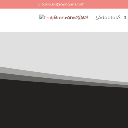
apaguas@apaguas.com
¡ Bienvenid@s !
¿Adoptas?