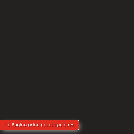
21 meses
ad:
Macho
exo:
a, macho de tan solo 1 año y 9 meses.
dido por no poder ser atendido.
ita salir a correr y jugar. Es bueno,
problemas con otros perros. Necesita
ilia para siempre, ¿serás tú?
Ir a Pagina principal adopciones