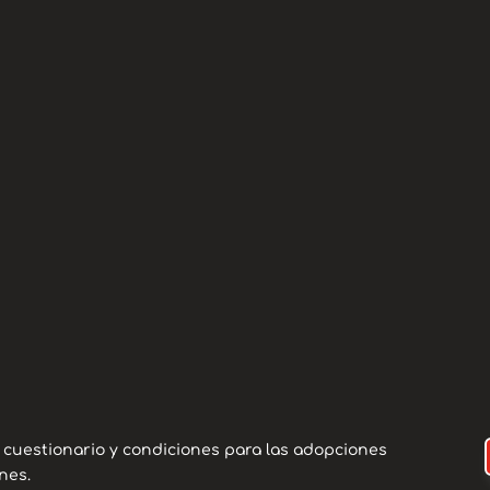
Ed
S
Descripción:
Lito es una chocolatin
Lito ha sido ce
Lito es activo, neces
cariñoso y no tiene 
una nueva fam
l cuestionario y condiciones para las adopciones
nes.