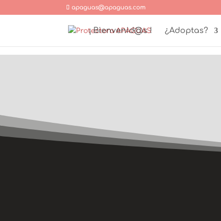
apaguas@apaguas.com
¡ Bienvenid@s !
¿Adoptas?