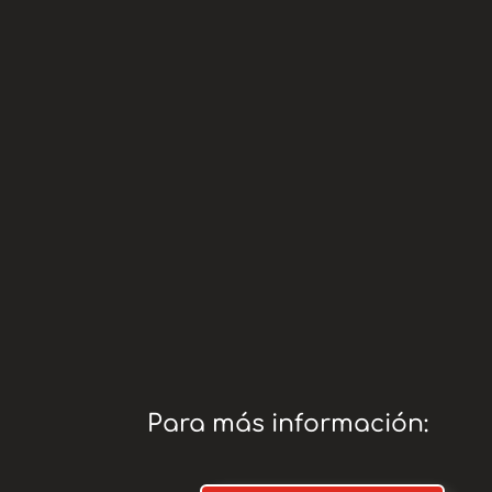
ES88 00
* Cuenta:
*
www.te
Teaming:
adopci
* Paypal:
AMIGO O
COMISIÓ
Para más información: