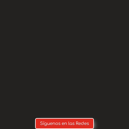
aming.net/apaguas
on.apaguas@gmail.com
(IMPORT
 FAMILIAR, SI MARCAS LA OTRA OP
N Y NO NOS LLEGA TODO EL DINER
Síguenos en las Redes