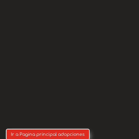
ANTE: MARCAR SIEMPRE
CIÓN NOS COBRAN
O)
Ir a Pagina principal adopciones