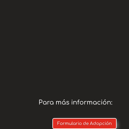
*
www.te
Teaming:
adopci
* Paypal:
AMIGO O
COMISIÓ
Para más información:
Formulario de Adopción