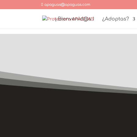
apaguas@apaguas.com
¡ Bienvenid@s !
¿Adoptas?