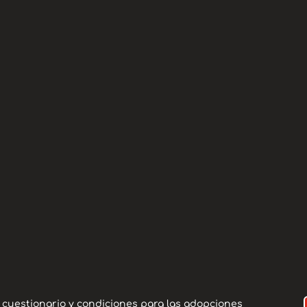
E
Se
Descripción:
Durante esta época se
humanos. Ella es Indi
abandonada por
India es buena y socia
otros perros. Necesita 
l cuestionario y condiciones para las adopciones