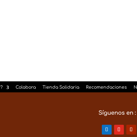
He leido y Acepto la
Pol
?
Colabora
Tienda Solidaria
Recomendaciones
N
Síguenos en :