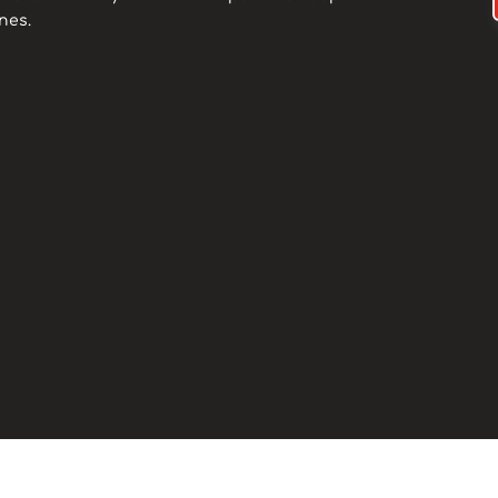
nes.
to
s contactar con
nuestros correos
cos:
s@hotmail.com
@hotmail.com
s@gmail.com
rio adjunto.