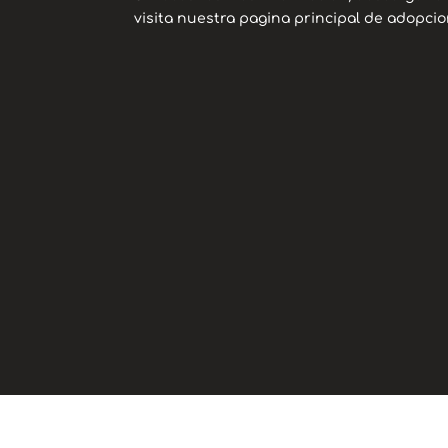
visita nuestra pagina principal de adopcio
Contac
Para adopciones puede
nosotros a través de 
electroni
seguimientos.apagua
protectora.apaguas
asociacion.apagua
o rellenando el Formula