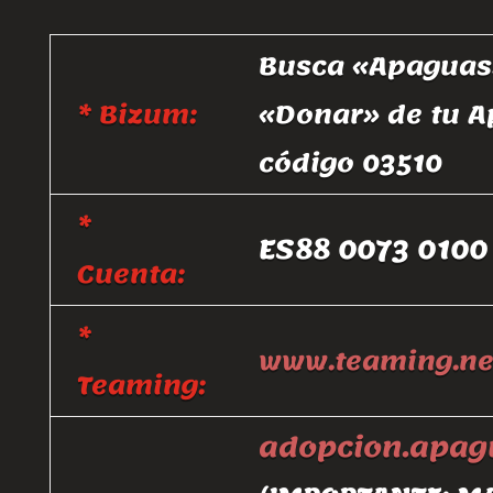
Busca «Apaguas»
* Bizum:
«Donar» de tu A
código 03510
*
ES88 0073 0100
Cuenta:
*
www.teaming.ne
Teaming:
adopcion.apa