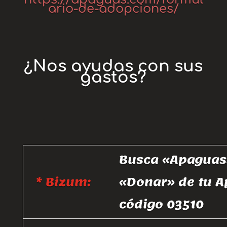
ario-de-adopciones/
¿Nos ayudas con sus
gastos?
Busca «Apaguas»
* Bizum:
«Donar» de tu A
código 03510