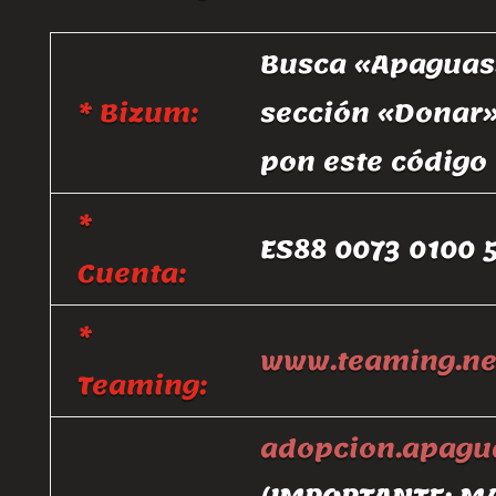
Busca «Apaguas»
* Bizum:
sección «Donar»
pon este código
*
ES88 0073 0100 
Cuenta:
*
www.teaming.ne
Teaming:
adopcion.apag