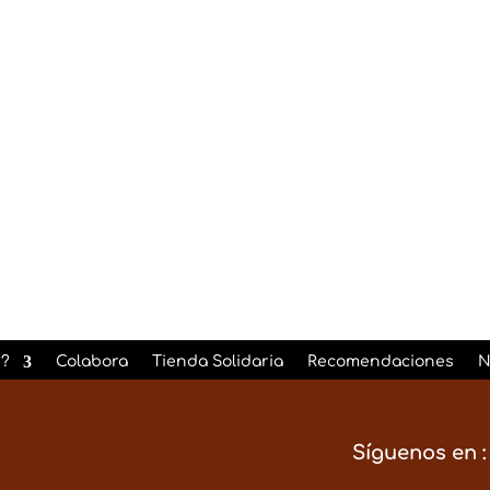
rio adjunto.
He leido y Acepto la
Pol
?
Colabora
Tienda Solidaria
Recomendaciones
N
Síguenos en :