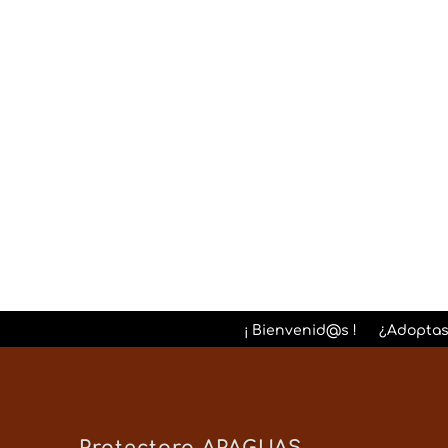
o rellenando el Formula
¡ Bienvenid@s !
¿Adoptas
Protectora APAGUAS