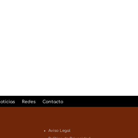
ítica de Privacidad
Enviar
2 + 11
=
oticias
Redes
Contacto
Aviso Legal