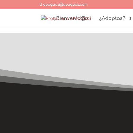
apaguas@apaguas.com
¡ Bienvenid@s !
¿Adoptas?