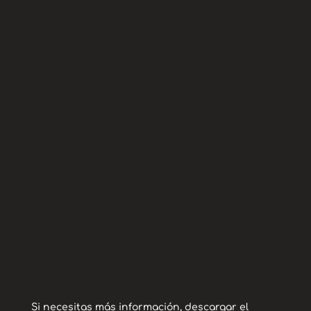
9 meses
Edad:
Macho
Sexo:
Este bebé tan pequeño, se llama Edison, es
macho y tiene 9 meses. Fue rescatado de
la calle en malas condiciones.
Edison está un poco asustado, pero es
bueno, sociable y cariñoso. No tiene
problemas con otros perros
Si necesitas más información, descargar el