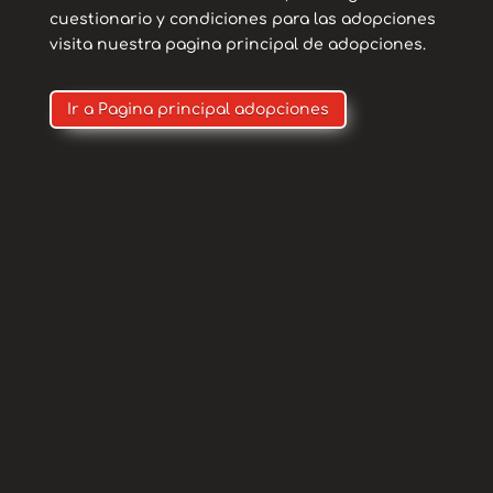
cuestionario y condiciones para las adopciones
visita nuestra pagina principal de adopciones.
Ir a Pagina principal adopciones
Contacto
Para adopciones
puedes contactar con
nosotros a través de
nuestros correos
electronicos:
seguimientos.apaguas@hotmail.
com