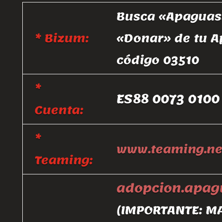
Busca «Apaguas»
* Bizum:
«Donar» de tu A
código 03510
*
ES88 0073 0100
Cuenta:
*
www.teaming.ne
Teaming:
adopcion.apa
(IMPORTANTE: M