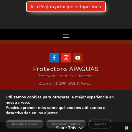
Ir a Pagina principal adopciones
Protectora APAGUAS
Reservados todos los derechos
Copyright © 2019 - 2026 By Vampur
Utilizamos cookies para ofrecerte la mejor experiencia en
Aviso Legal
nuestra web.
Puedes aprender más sobre qué cookies utilizamos o
Política de Privacidad
desactivarlas en los ajustes.
Política de Cookies
Aceptar Cookies
Rechazar Cookies
Ajustes
Share This