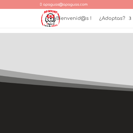
apaguas@apaguas.com
¡ Bienvenid@s !
¿Adoptas?