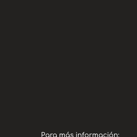
* Bizum:
código 
ES88 00
* Cuenta:
*
www.te
Teaming:
adopci
* Paypal:
AMIGO O
COMISIÓ
Para más información: