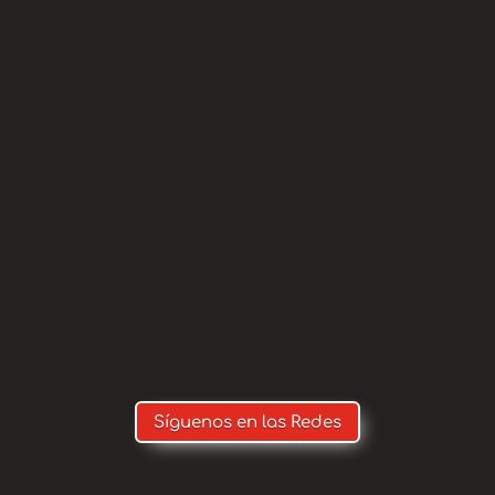
aming.net/apaguas
on.apaguas@gmail.com
(IMPORT
 FAMILIAR, SI MARCAS LA OTRA OP
N Y NO NOS LLEGA TODO EL DINER
Síguenos en las Redes