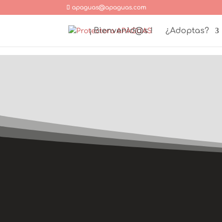
apaguas@apaguas.com
¡ Bienvenid@s !
¿Adoptas?