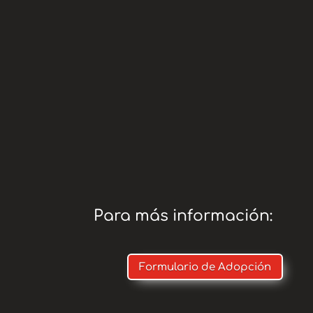
*
www.te
Teaming:
adopci
* Paypal:
AMIGO O
COMISIÓ
Para más información:
Formulario de Adopción